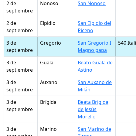
2 de
Nonoso
San Nonoso
septiembre
2 de
Elpidio
San Elpidio del
septiembre
Piceno
3 de
Gregorio
San Gregorio I
540 Ital
septiembre
Magno papa
3 de
Guala
Beato Guala de
septiembre
Astino
3 de
Auxano
San Auxano de
septiembre
Milán
3 de
Brígida
Beata Brígida
septiembre
de Jesús
Morello
3 de
Marino
San Marino de