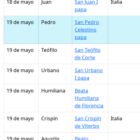
18 de mayo
Juan
San Juan I
Italia
papa
19 de mayo
Pedro
San Pedro
Celestino
papa
19 de mayo
Teófilo
San Teófilo
de Corte
19 de mayo
Urbano
San Urbano
I papa
19 de mayo
Humiliana
Beata
Humiliana
de Florencia
19 de mayo
Crispín
San Crispín
Italia
de Viterbo
19 de mayo
Agustín
Beato