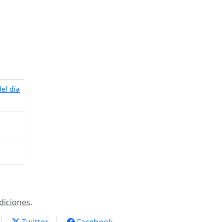
el día
diciones
.