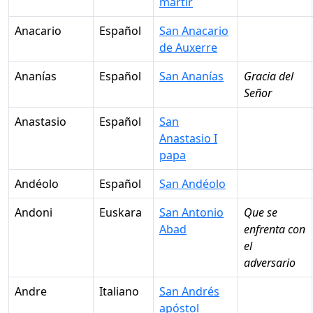
mártir
Anacario
Español
San Anacario
de Auxerre
Ananías
Español
San Ananías
Gracia del
Señor
Anastasio
Español
San
Anastasio I
papa
Andéolo
Español
San Andéolo
Andoni
Euskara
San Antonio
Que se
Abad
enfrenta con
el
adversario
Andre
Italiano
San Andrés
apóstol