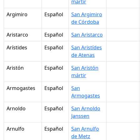
mártir
Argimiro
Español
San Argimiro
de Córdoba
Aristarco
Español
San Aristarco
Arístides
Español
San Aristídes
de Atenas
Aristón
Español
San Aristón
mártir
Armogastes
Español
San
Armogastes
Arnoldo
Español
San Arnoldo
Janssen
Arnulfo
Español
San Arnulfo
de Metz