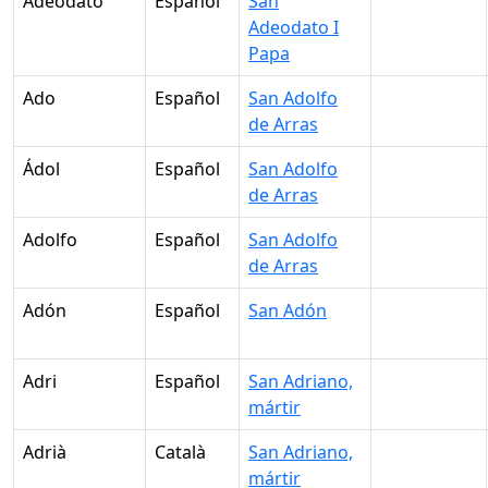
Adeodato
Español
San
Adeodato I
Papa
Ado
Español
San Adolfo
de Arras
Ádol
Español
San Adolfo
de Arras
Adolfo
Español
San Adolfo
de Arras
Adón
Español
San Adón
Adri
Español
San Adriano,
mártir
Adrià
Català
San Adriano,
mártir