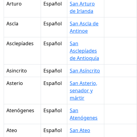
Arturo
Español
San Arturo
de Irlanda
Ascla
Español
San Ascla de
Antinoe
Asclepíades
Español
San
Asclepíades
de Antioquía
Asincrito
Español
San Asíncrito
Asterio
Español
San Asterio,
senador y
mártir
Atenógenes
Español
San
Atenógenes
Ateo
Español
San Ateo