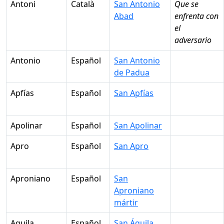
Antoni
Català
San Antonio
Que se
Abad
enfrenta con
el
adversario
Antonio
Español
San Antonio
de Padua
Apfías
Español
San Apfías
Apolinar
Español
San Apolinar
Apro
Español
San Apro
Aproniano
Español
San
Aproniano
mártir
Aquila
Español
San Áquila