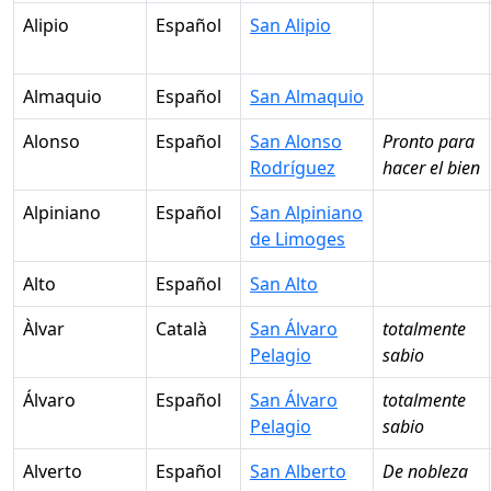
Alipio
Español
San Alipio
Almaquio
Español
San Almaquio
Alonso
Español
San Alonso
Pronto para
Rodríguez
hacer el bien
Alpiniano
Español
San Alpiniano
de Limoges
Alto
Español
San Alto
Àlvar
Català
San Álvaro
totalmente
Pelagio
sabio
Álvaro
Español
San Álvaro
totalmente
Pelagio
sabio
Alverto
Español
San Alberto
De nobleza