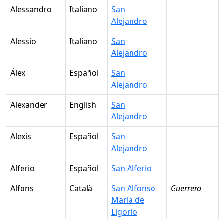
Alessandro
Italiano
San
Alejandro
Alessio
Italiano
San
Alejandro
Álex
Español
San
Alejandro
Alexander
English
San
Alejandro
Alexis
Español
San
Alejandro
Alferio
Español
San Alferio
Alfons
Català
San Alfonso
Guerrero
María de
Ligorio