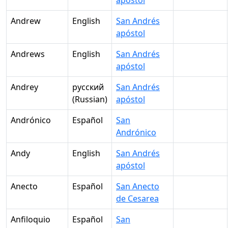
apóstol
Andrew
English
San Andrés
apóstol
Andrews
English
San Andrés
apóstol
Andrey
русский
San Andrés
(Russian)
apóstol
Andrónico
Español
San
Andrónico
Andy
English
San Andrés
apóstol
Anecto
Español
San Anecto
de Cesarea
Anfiloquio
Español
San