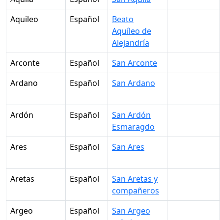
Aquileo
Español
Beato
Aquíleo de
Alejandría
Arconte
Español
San Arconte
Ardano
Español
San Ardano
Ardón
Español
San Ardón
Esmaragdo
Ares
Español
San Ares
Aretas
Español
San Aretas y
compañeros
Argeo
Español
San Argeo