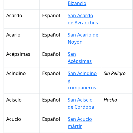
Bizancio
Acardo
Español
San Acardo
de Avranches
Acario
Español
San Acario de
Noyón
Acépsimas
Español
San
Acépsimas
Acindino
Español
San Acindino
Sin Peligro
y
compañeros
Acisclo
Español
San Acisclo
Hacha
de Córdoba
Acucio
Español
San Acucio
mártir