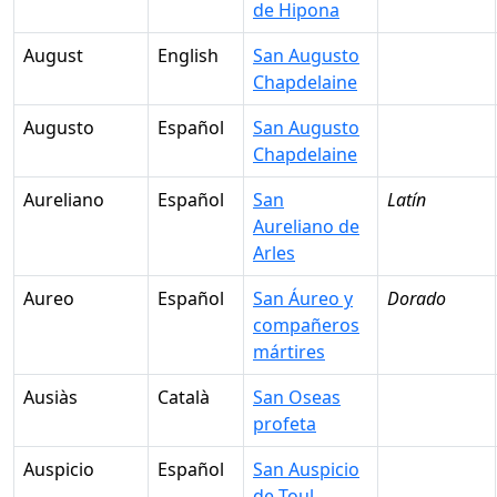
de Hipona
August
English
San Augusto
Chapdelaine
Augusto
Español
San Augusto
Chapdelaine
Aureliano
Español
San
Latín
Aureliano de
Arles
Aureo
Español
San Áureo y
Dorado
compañeros
mártires
Ausiàs
Català
San Oseas
profeta
Auspicio
Español
San Auspicio
de Toul