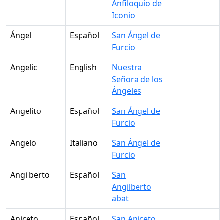
Anfiloquio de
Iconio
Ángel
Español
San Ángel de
Furcio
Angelic
English
Nuestra
Señora de los
Ángeles
Angelito
Español
San Ángel de
Furcio
Angelo
Italiano
San Ángel de
Furcio
Angilberto
Español
San
Angilberto
abat
Aniceto
Español
San Aniceto