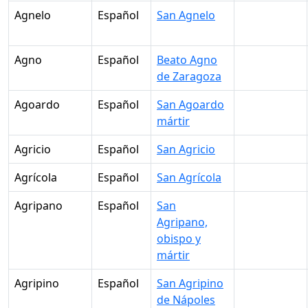
Agnelo
Español
San Agnelo
Agno
Español
Beato Agno
de Zaragoza
Agoardo
Español
San Agoardo
mártir
Agricio
Español
San Agricio
Agrícola
Español
San Agrícola
Agripano
Español
San
Agripano,
obispo y
mártir
Agripino
Español
San Agripino
de Nápoles