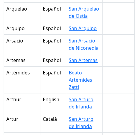
Arquelao
Español
San Arquelao
de Ostia
Arquipo
Español
San Arquipo
Arsacio
Español
San Arsacio
de Niconedia
Artemas
Español
San Artemas
Artémides
Español
Beato
Artémides
Zatti
Arthur
English
San Arturo
de Irlanda
Artur
Català
San Arturo
de Irlanda