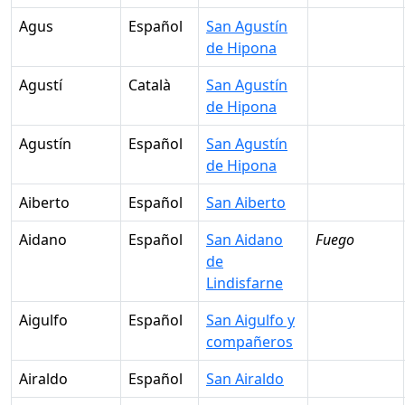
Agus
Español
San Agustín
de Hipona
Agustí
Català
San Agustín
de Hipona
Agustín
Español
San Agustín
de Hipona
Aiberto
Español
San Aiberto
Aidano
Español
San Aidano
Fuego
de
Lindisfarne
Aigulfo
Español
San Aigulfo y
compañeros
Airaldo
Español
San Airaldo