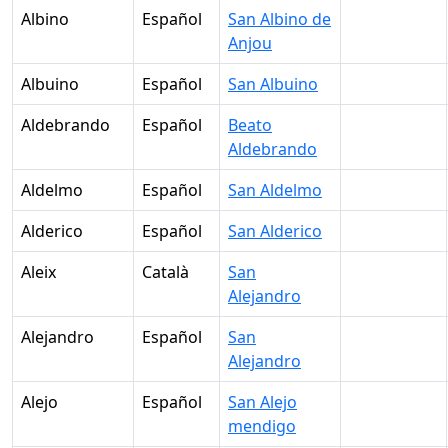
Albino
Español
San Albino de
Anjou
Albuino
Español
San Albuino
Aldebrando
Español
Beato
Aldebrando
Aldelmo
Español
San Aldelmo
Alderico
Español
San Alderico
Aleix
Català
San
Alejandro
Alejandro
Español
San
Alejandro
Alejo
Español
San Alejo
mendigo