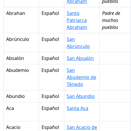
Abraham
pueblos
Abrahan
Español
Santo
Padre de
Patriarca
muchos
Abraham
pueblos
Abrúnculo
Español
San
Abrúnculo
Absalón
Español
San Absalón
Abudemio
Español
San
Abudemio de
Ténedo
Abundio
Español
San Abundio
Aca
Español
Santa Aca
Acacio
Español
San Acacio de