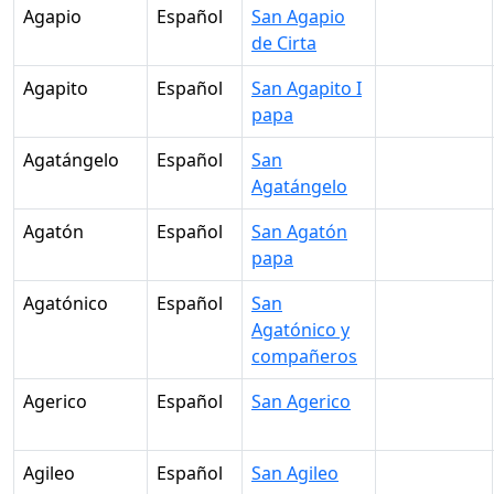
Agapio
Español
San Agapio
de Cirta
Agapito
Español
San Agapito I
papa
Agatángelo
Español
San
Agatángelo
Agatón
Español
San Agatón
papa
Agatónico
Español
San
Agatónico y
compañeros
Agerico
Español
San Agerico
Agileo
Español
San Agileo