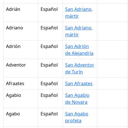
Adrián
Español
San Adriano,
mártir
Adriano
Español
San Adriano,
mártir
Adrión
Español
San Adrión
de Alejandría
Adventor
Español
San Adventor
de Turín
Afraates
Español
San Afraates
Agabio
Español
San Agabio
de Novara
Agabo
Español
San Agabo
profeta