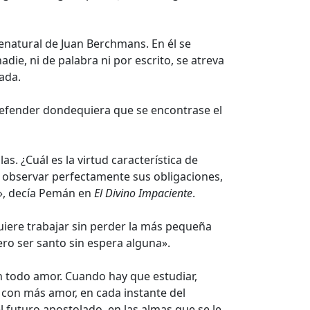
enatural de Juan Berchmans. En él se
die, ni de palabra ni por escrito, se atreva
ada.
 defender dondequiera que se encontrase el
s. ¿Cuál es la virtud característica de
en observar perfectamente sus obligaciones,
r», decía Pemán en
El Divino Impaciente
.
uiere trabajar sin perder la más pequeña
ero ser santo sin espera alguna».
n todo amor. Cuando hay que estudiar,
 con más amor, en cada instante del
l futuro apostolado, en las almas que se le