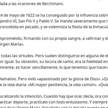
ulada a las oraciones de Berchmans.
24 de mayo de 1622 se ha conseguido por la influencia sobr
ejandro VI, San Pío V y Pablo V. Se manda severamente que na
concebida en pecado, y se solemniza la fiesta de la Inmacul
comprometido, firmando con su propia sangre, a «afirmar y
irgen María».
das las virtudes. Pero suelen distinguirse en alguna de ella
r igual. Su obsesión, su locura de santo, era la fidelidad 
eminente, es hacer sencillamente, lo que tenemos que hace
amativo. Pero vivió «apasionado por la gloria de Dios». «Q
 la vida diaria: «Mi mayor penitencia, la vida común». «Qui
ralizando la intención. Cuando hay que orar, decía, ora co
acticar deporte, practícalo con todo entusiasmo. Y siempre
nal de la Virgen María. Estudiaba con la mirada puesta en e