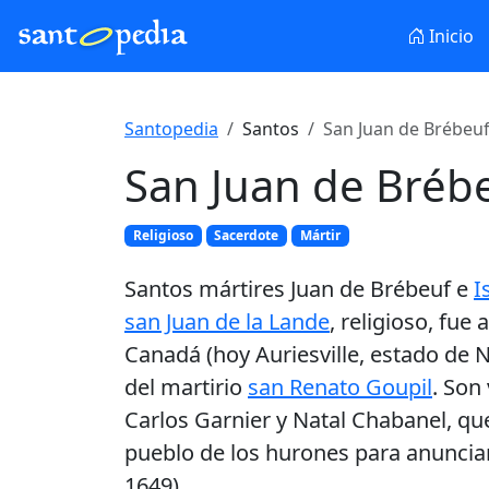
Inicio
Santopedia
Santos
San Juan de Brébeu
San Juan de Bréb
Religioso
Sacerdote
Mártir
Santos mártires Juan de Brébeuf e
I
san Juan de la Lande
, religioso, fu
Canadá (hoy Auriesville, estado de
del martirio
san Renato Goupil
. Son
Carlos Garnier y Natal Chabanel, que
pueblo de los hurones para anunciar
1649).