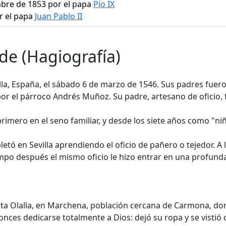
mbre de 1853 por el papa
Pío IX
r el papa
Juan Pablo II
de (Hagiografía)
a, España, el sábado 6 de marzo de 1546. Sus padres fuero
or el párroco Andrés Muñoz. Su padre, artesano de oficio, f
rimero en el seno familiar, y desde los siete años como "ni
ó en Sevilla aprendiendo el oficio de pañero o tejedor. A lo
o después el mismo oficio le hizo entrar en una profunda c
 Santa Olalla, en Marchena, población cercana de Carmona, d
ces dedicarse totalmente a Dios: dejó su ropa y se vistió d