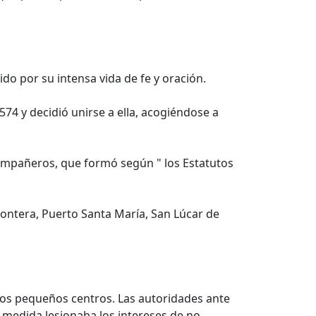
do por su intensa vida de fe y oración.
74 y decidió unirse a ella, acogiéndose a
compañeros, que formó según " los Estatutos
rontera, Puerto Santa María, San Lúcar de
los pequeños centros. Las autoridades ante
a medida lesionaba los intereses de no